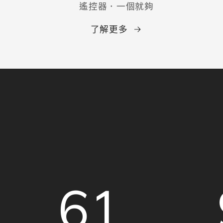
遙控器．一個就夠
了解更多
61