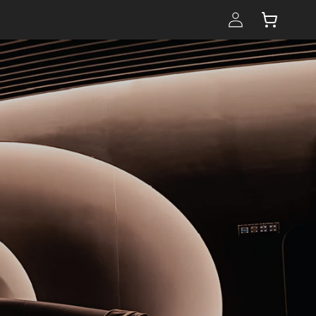
購
登
物
入
車