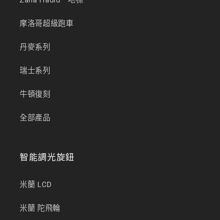
Zaha Hadid．地標
摩洛哥超級跑車
丹麥系列
瑞士系列
牛頓復刻
全部產品
智能調光旋鈕
米蘭 LCD
米蘭 陀飛輪