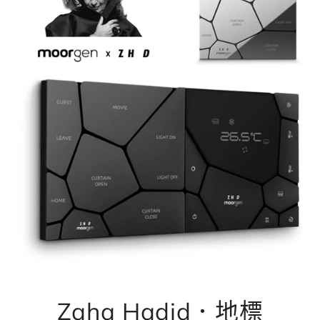
Zaha Hadid．地標