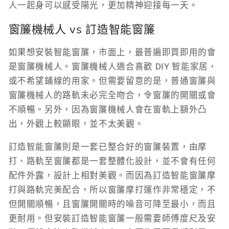
人一起身可以感受陽光，更加精神迎接每一天。
窗簾機械人 vs 訂造智能窗簾
如果想安裝智能窗簾，市面上，最普遍即買即用的會
是窗簾機械人。窗簾機械人適合喜歡 DIY 智能家居，
或不希望鋪線的用家。但需要留意的是，普通窗簾與
窗簾機械人的路軌未必完全吻合，令窗簾的開關或會
不順暢。另外，因為窗簾機械人會在窗軌上額外凸
出，外觀上較顯眼，並不太美觀。
訂造智能窗簾則是一套已整合好的窗簾裝置，由摩
打、路軌至窗簾都是一套整體化設計，並不會有任何
配件外露，設計上相對美觀。而因為訂造智能窗簾摩
打與路軌完美配合，所以窗簾摩打運作非常穩定，不
但開關順暢，且窗簾開關時的噪音可降至最小，而且
更耐用。但安裝訂造智能窗簾一般需要師傅度尺及安