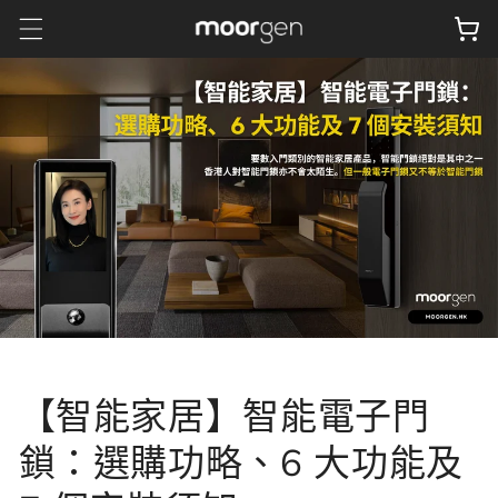
跳至內
物
容
車
【智能家居】智能電子門
鎖：選購功略、6 大功能及